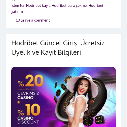
işlemler
,
Hodribet kayıt
,
Hodribet para çekme
,
Hodribet
yatırım
Leave a comment
Hodribet Güncel Giriş: Ücretsiz
Üyelik ve Kayıt Bilgileri