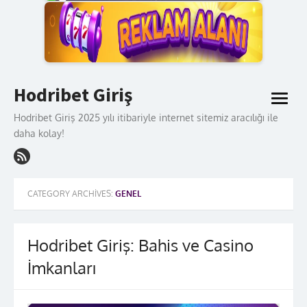
Skip
Hodribet Giriş
to
open
content
menu
Hodribet Giriş 2025 yılı itibariyle internet sitemiz aracılığı ile
daha kolay!
CATEGORY ARCHIVES:
GENEL
Hodribet Giriş: Bahis ve Casino
İmkanları