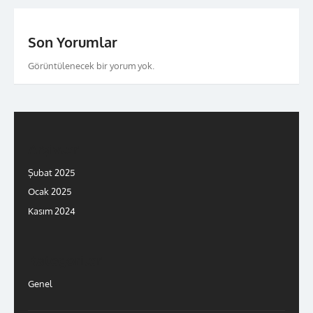
Son Yorumlar
Görüntülenecek bir yorum yok.
Arşivler
Şubat 2025
Ocak 2025
Kasım 2024
Kategoriler
Genel