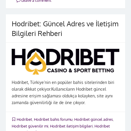
Leave a comment
Hodribet: Güncel Adres ve İletişim
Bilgileri Rehberi
Hodribet, Türkiye’nin en popüler bahis sitelerinden biri
olarak dikkat çekiyor.Kullanıcıların Hodribet güncel
adresine erişim sağlaması oldukça kolayken, site aynı
zamanda güvenilirliği ile de öne çıkıyor.
Hodribet
,
Hodribet bahis forumu
,
Hodribet güncel adres
,
Hodribet güvenilir mi
,
Hodribet iletişim bilgileri
,
Hodribet