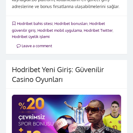
adreslerine ve bonus fırsatlarına ulaşabilmelerini sağlar.
Hodribet bahis sitesi
,
Hodribet bonusları
,
Hodribet
güvenilir giriş
,
Hodribet mobil uygulama
,
Hodribet Twitter
,
Hodribet üyelik işlemi
Leave a comment
Hodribet Yeni Giriş: Güvenilir
Casino Oyunları