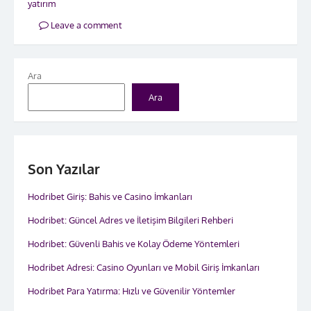
yatırım
Leave a comment
Ara
Ara
Son Yazılar
Hodribet Giriş: Bahis ve Casino İmkanları
Hodribet: Güncel Adres ve İletişim Bilgileri Rehberi
Hodribet: Güvenli Bahis ve Kolay Ödeme Yöntemleri
Hodribet Adresi: Casino Oyunları ve Mobil Giriş İmkanları
Hodribet Para Yatırma: Hızlı ve Güvenilir Yöntemler