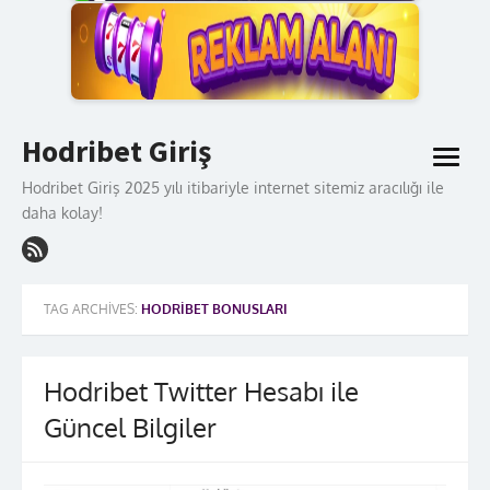
Skip
Hodribet Giriş
to
open
content
menu
Hodribet Giriş 2025 yılı itibariyle internet sitemiz aracılığı ile
daha kolay!
TAG ARCHIVES:
HODRIBET BONUSLARI
Hodribet Twitter Hesabı ile
Güncel Bilgiler