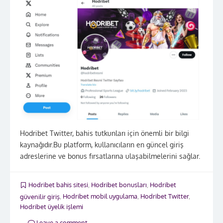
Hodribet Twitter, bahis tutkunları için önemli bir bilgi
kaynağıdır.Bu platform, kullanıcıların en güncel giriş
adreslerine ve bonus fırsatlarına ulaşabilmelerini sağlar.
Hodribet bahis sitesi
,
Hodribet bonusları
,
Hodribet
güvenilir giriş
,
Hodribet mobil uygulama
,
Hodribet Twitter
,
Hodribet üyelik işlemi
Leave a comment