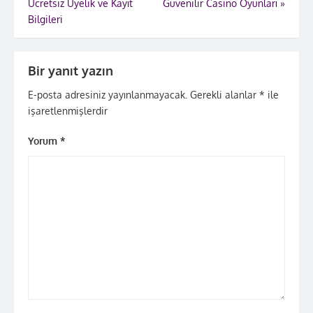
Ücretsiz Üyelik ve Kayıt
Güvenilir Casino Oyunları
»
gezinmesi
Bilgileri
Bir yanıt yazın
E-posta adresiniz yayınlanmayacak.
Gerekli alanlar
*
ile
işaretlenmişlerdir
Yorum
*