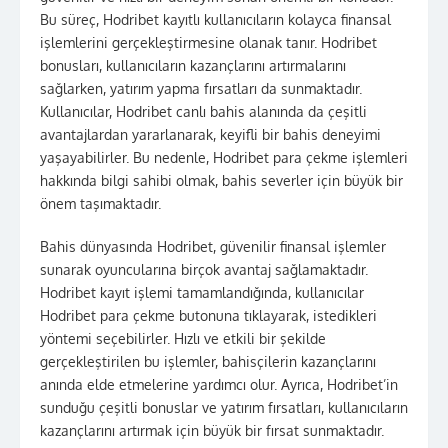
Bu süreç, Hodribet kayıtlı kullanıcıların kolayca finansal
işlemlerini gerçekleştirmesine olanak tanır. Hodribet
bonusları, kullanıcıların kazançlarını artırmalarını
sağlarken, yatırım yapma fırsatları da sunmaktadır.
Kullanıcılar, Hodribet canlı bahis alanında da çeşitli
avantajlardan yararlanarak, keyifli bir bahis deneyimi
yaşayabilirler. Bu nedenle, Hodribet para çekme işlemleri
hakkında bilgi sahibi olmak, bahis severler için büyük bir
önem taşımaktadır.
Bahis dünyasında Hodribet, güvenilir finansal işlemler
sunarak oyuncularına birçok avantaj sağlamaktadır.
Hodribet kayıt işlemi tamamlandığında, kullanıcılar
Hodribet para çekme butonuna tıklayarak, istedikleri
yöntemi seçebilirler. Hızlı ve etkili bir şekilde
gerçekleştirilen bu işlemler, bahisçilerin kazançlarını
anında elde etmelerine yardımcı olur. Ayrıca, Hodribet’in
sunduğu çeşitli bonuslar ve yatırım fırsatları, kullanıcıların
kazançlarını artırmak için büyük bir fırsat sunmaktadır.