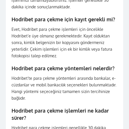
işleminizi tamamlayabilirsiniz. İşlemler genellikle 30
dakika içinde sonuçlanmaktadır.
Hodribet para çekme için kayıt gerekli mi?
Evet, Hodribet para çekme işlemleri için öncelikle
Hodribet’e üye olmanız gerekmektedir. Kayıt olduktan
sonra, kimlik belgenizin bir kopyasını göndermeniz
yeterlidir. Çekim işlemleri için ek bir kimlik veya fatura
fotokopisi talep edilmez.
Hodribet para çekme yöntemleri nelerdir?
Hodribet’te para çekme yöntemleri arasında bankalar, e-
cüzdanlar ve mobil bankacılık seçenekleri bulunmaktadır.
Hangi yöntemi seçeceğiniz tamamen sizin tercihinize
bağlıdır.
Hodribet para çekme işlemleri ne kadar
sürer?
Hodribet para çekme işlemleri genellikle 30 dakika