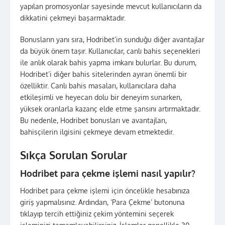
yapılan promosyonlar sayesinde mevcut kullanıcıların da
dikkatini çekmeyi başarmaktadır.
Bonusların yanı sıra, Hodribet’in sunduğu diğer avantajlar
da büyük önem taşır. Kullanıcılar, canlı bahis seçenekleri
ile anlık olarak bahis yapma imkanı bulurlar. Bu durum,
Hodribet’i diğer bahis sitelerinden ayıran önemli bir
özelliktir. Canlı bahis masaları, kullanıcılara daha
etkileşimli ve heyecan dolu bir deneyim sunarken,
yüksek oranlarla kazanç elde etme şansını artırmaktadır.
Bu nedenle, Hodribet bonusları ve avantajları,
bahisçilerin ilgisini çekmeye devam etmektedir.
Sıkça Sorulan Sorular
Hodribet para çekme işlemi nasıl yapılır?
Hodribet para çekme işlemi için öncelikle hesabınıza
giriş yapmalısınız. Ardından, ‘Para Çekme’ butonuna
tıklayıp tercih ettiğiniz çekim yöntemini seçerek