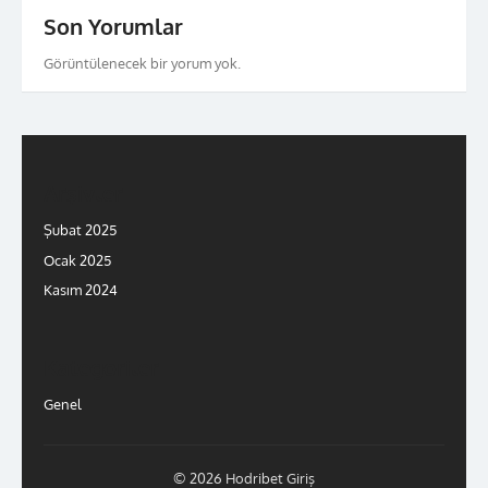
Son Yorumlar
Görüntülenecek bir yorum yok.
Arşivler
Şubat 2025
Ocak 2025
Kasım 2024
Kategoriler
Genel
© 2026 Hodribet Giriş