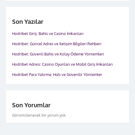
Son Yazılar
Hodribet Giriş: Bahis ve Casino İmkanları
Hodribet: Güncel Adres ve İletişim Bilgileri Rehberi
Hodribet: Güvenli Bahis ve Kolay Ödeme Yöntemleri
Hodribet Adresi: Casino Oyunları ve Mobil Giriş İmkanları
Hodribet Para Yatırma: Hızlı ve Güvenilir Yöntemler
Son Yorumlar
Görüntülenecek bir yorum yok.