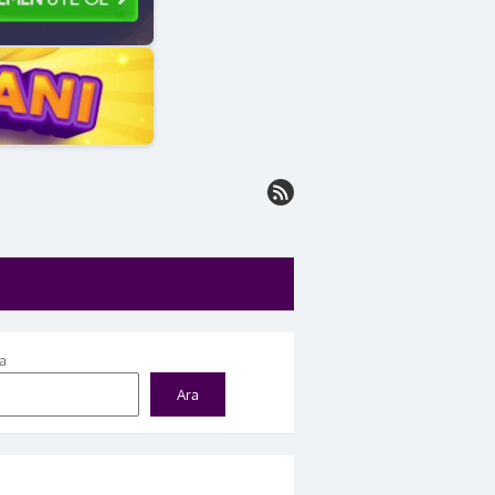
a
Ara