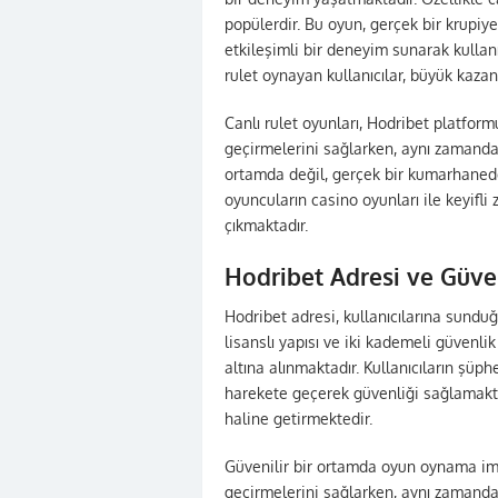
popülerdir. Bu oyun, gerçek bir krupiye
etkileşimli bir deneyim sunarak kullanı
rulet oynayan kullanıcılar, büyük kazan
Canlı rulet oyunları, Hodribet platform
geçirmelerini sağlarken, aynı zamanda
ortamda değil, gerçek bir kumarhanede
oyuncuların casino oyunları ile keyifli
çıkmaktadır.
Hodribet Adresi ve Güven
Hodribet adresi, kullanıcılarına sunduğ
lisanslı yapısı ve iki kademeli güvenl
altına alınmaktadır. Kullanıcıların şüp
harekete geçerek güvenliği sağlamaktad
haline getirmektedir.
Güvenilir bir ortamda oyun oynama imka
geçirmelerini sağlarken, aynı zamanda 