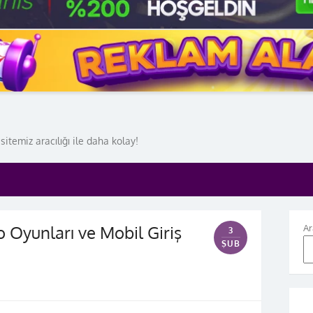
 sitemiz aracılığı ile daha kolay!
o Oyunları ve Mobil Giriş
Ar
3
ŞUB