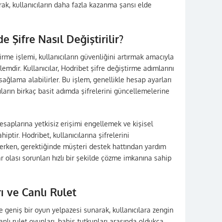
arak, kullanıcıların daha fazla kazanma şansı elde
e Şifre Nasıl Değiştirilir?
irme işlemi, kullanıcıların güvenliğini artırmak amacıyla
lemdir. Kullanıcılar, Hodribet şifre değiştirme adımlarını
sağlama alabilirler. Bu işlem, genellikle hesap ayarları
arın birkaç basit adımda şifrelerini güncellemelerine
 hesaplarına yetkisiz erişimi engellemek ve kişisel
iptir. Hodribet, kullanıcılarına şifrelerini
erken, gerektiğinde müşteri destek hattından yardım
ar olası sorunları hızlı bir şekilde çözme imkanına sahip
ı ve Canlı Rulet
e geniş bir oyun yelpazesi sunarak, kullanıcılara zengin
nlı rulet oyunları, bahis tutkunları arasında oldukça