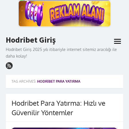
Skip
Hodribet Giriş
to
open
content
menu
Hodribet Giriş 2025 yılı itibariyle internet sitemiz aracılığı ile
daha kolay!
TAG ARCHIVES:
HODRIBET PARA YATIRMA
Hodribet Para Yatırma: Hızlı ve
Güvenilir Yöntemler