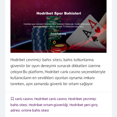
Hodribet çevrimiçi bahis sitesi, bahis tutkunlarına
güvenilir bir oyun deneyimi sunarak dikkatleri üzerine
çekiyor.Bu platform, Hodribet canlı casino seçenekleriyle
kullanıcıların en sevdikleri oyunları oynama imkanı
tanırken, aynı zamanda güvenli bir ortam sağlıyor.
canlı casino
,
Hodribet canlı casino
,
Hodribet çevrimiçi
bahis sitesi
,
Hodribet ortam güvenliği
,
Hodribet yeni giriş
adresi
,
online bahis sitesi