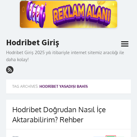
Skip
Hodribet Giriş
to
open
content
menu
Hodribet Giriş 2025 yılı itibariyle internet sitemiz aracılığı ile
daha kolay!
TAG ARCHIVES:
HODRIBET YASADIŞI BAHIS
Hodribet Doğrudan Nasıl İçe
Aktarabilirim? Rehber