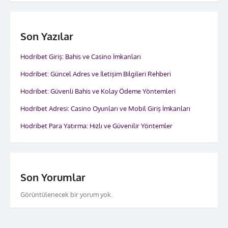
Son Yazılar
Hodribet Giriş: Bahis ve Casino İmkanları
Hodribet: Güncel Adres ve İletişim Bilgileri Rehberi
Hodribet: Güvenli Bahis ve Kolay Ödeme Yöntemleri
Hodribet Adresi: Casino Oyunları ve Mobil Giriş İmkanları
Hodribet Para Yatırma: Hızlı ve Güvenilir Yöntemler
Son Yorumlar
Görüntülenecek bir yorum yok.