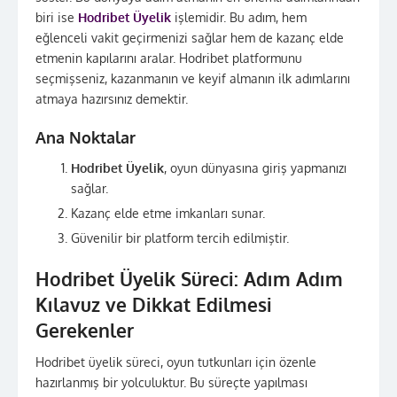
biri ise
Hodribet Üyelik
işlemidir. Bu adım, hem
eğlenceli vakit geçirmenizi sağlar hem de kazanç elde
etmenin kapılarını aralar. Hodribet platformunu
seçmişseniz, kazanmanın ve keyif almanın ilk adımlarını
atmaya hazırsınız demektir.
Ana Noktalar
Hodribet Üyelik
, oyun dünyasına giriş yapmanızı
sağlar.
Kazanç elde etme imkanları sunar.
Güvenilir bir platform tercih edilmiştir.
Hodribet Üyelik Süreci: Adım Adım
Kılavuz ve Dikkat Edilmesi
Gerekenler
Hodribet üyelik süreci, oyun tutkunları için özenle
hazırlanmış bir yolculuktur. Bu süreçte yapılması