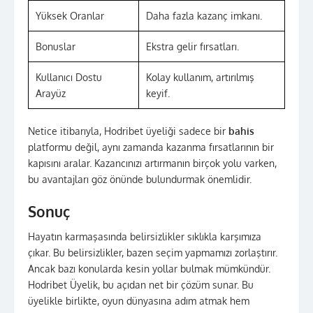
Yüksek Oranlar
Daha fazla kazanç imkanı.
Bonuslar
Ekstra gelir fırsatları.
Kullanıcı Dostu
Kolay kullanım, artırılmış
Arayüz
keyif.
Netice itibarıyla, Hodribet üyeliği sadece bir
bahis
platformu değil, aynı zamanda kazanma fırsatlarının bir
kapısını aralar. Kazancınızı artırmanın birçok yolu varken,
bu avantajları göz önünde bulundurmak önemlidir.
Sonuç
Hayatın karmaşasında belirsizlikler sıklıkla karşımıza
çıkar. Bu belirsizlikler, bazen seçim yapmamızı zorlaştırır.
Ancak bazı konularda kesin yollar bulmak mümkündür.
Hodribet Üyelik, bu açıdan net bir çözüm sunar. Bu
üyelikle birlikte, oyun dünyasına adım atmak hem