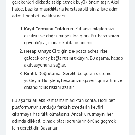
gerekenleri dikkatle takip etmek büyük önem taşır. Aksi
halde, bazı karmaşıklıklarla karşılaşabilirsiniz. İşte adım
adım Hodribet üyelik süreci:
Kayıt Formunu Doldurun:
Kullanıcı bilgilerinizi
eksiksiz ve doğru bir şekilde girin. Bu, hesabınızın
güvenliği açısından kritik bir adımdır.
Hesap Onayı:
Girdiğiniz e-posta adresinize
gelecek onay bağlantısını tıklayın. Bu aşama, hesap
aktivasyonunu sağlar.
Kimlik Doğrulama:
Gerekli belgeleri sisteme
yükleyin. Bu işlem, hesabınızın güvenliğini artırır ve
dolandırıcılık riskini azaltır.
Bu aşamaları eksiksiz tamamladıktan sonra, Hodribet
platformunun sunduğu farklı hizmetlerin keyfini
çıkarmaya hazırlıklı olmalısınız. Ancak unutmayın, her
adımda dikkatli olmak, olası sorunların önüne geçmek
için gereklidir. Başarılar!