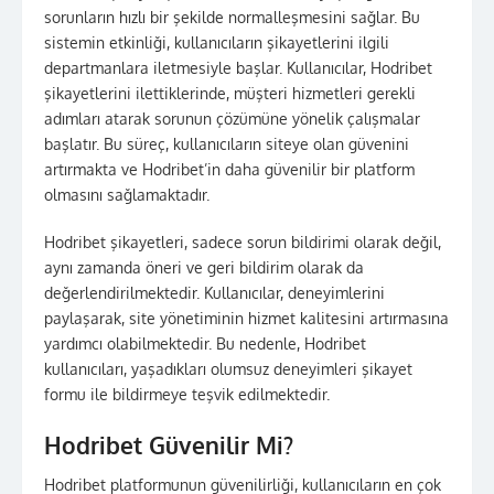
sorunların hızlı bir şekilde normalleşmesini sağlar. Bu
sistemin etkinliği, kullanıcıların şikayetlerini ilgili
departmanlara iletmesiyle başlar. Kullanıcılar, Hodribet
şikayetlerini ilettiklerinde, müşteri hizmetleri gerekli
adımları atarak sorunun çözümüne yönelik çalışmalar
başlatır. Bu süreç, kullanıcıların siteye olan güvenini
artırmakta ve Hodribet’in daha güvenilir bir platform
olmasını sağlamaktadır.
Hodribet şikayetleri, sadece sorun bildirimi olarak değil,
aynı zamanda öneri ve geri bildirim olarak da
değerlendirilmektedir. Kullanıcılar, deneyimlerini
paylaşarak, site yönetiminin hizmet kalitesini artırmasına
yardımcı olabilmektedir. Bu nedenle, Hodribet
kullanıcıları, yaşadıkları olumsuz deneyimleri şikayet
formu ile bildirmeye teşvik edilmektedir.
Hodribet Güvenilir Mi?
Hodribet platformunun güvenilirliği, kullanıcıların en çok