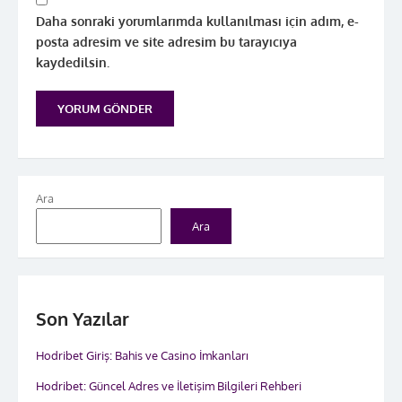
Daha sonraki yorumlarımda kullanılması için adım, e-
posta adresim ve site adresim bu tarayıcıya
kaydedilsin.
Ara
Ara
Son Yazılar
Hodribet Giriş: Bahis ve Casino İmkanları
Hodribet: Güncel Adres ve İletişim Bilgileri Rehberi