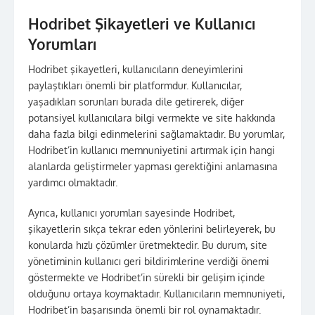
Hodribet Şikayetleri ve Kullanıcı
Yorumları
Hodribet şikayetleri, kullanıcıların deneyimlerini
paylaştıkları önemli bir platformdur. Kullanıcılar,
yaşadıkları sorunları burada dile getirerek, diğer
potansiyel kullanıcılara bilgi vermekte ve site hakkında
daha fazla bilgi edinmelerini sağlamaktadır. Bu yorumlar,
Hodribet’in kullanıcı memnuniyetini artırmak için hangi
alanlarda geliştirmeler yapması gerektiğini anlamasına
yardımcı olmaktadır.
Ayrıca, kullanıcı yorumları sayesinde Hodribet,
şikayetlerin sıkça tekrar eden yönlerini belirleyerek, bu
konularda hızlı çözümler üretmektedir. Bu durum, site
yönetiminin kullanıcı geri bildirimlerine verdiği önemi
göstermekte ve Hodribet’in sürekli bir gelişim içinde
olduğunu ortaya koymaktadır. Kullanıcıların memnuniyeti,
Hodribet’in başarısında önemli bir rol oynamaktadır.