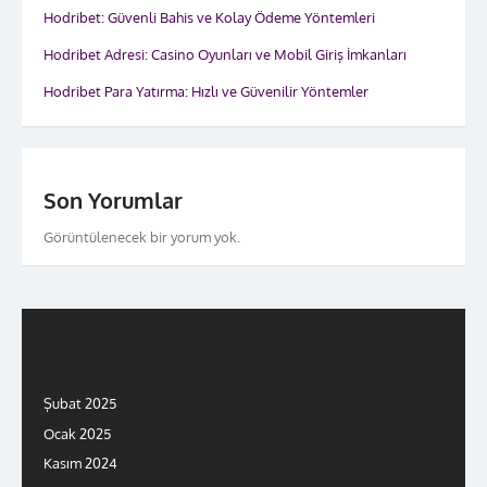
Hodribet: Güvenli Bahis ve Kolay Ödeme Yöntemleri
Hodribet Adresi: Casino Oyunları ve Mobil Giriş İmkanları
Hodribet Para Yatırma: Hızlı ve Güvenilir Yöntemler
Son Yorumlar
Görüntülenecek bir yorum yok.
Arşivler
Şubat 2025
Ocak 2025
Kasım 2024