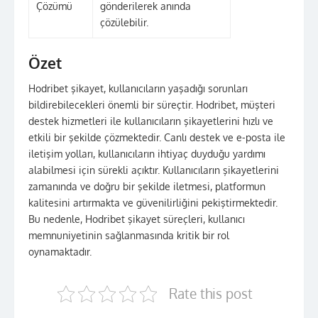
Çözümü
gönderilerek anında
çözülebilir.
Özet
Hodribet şikayet, kullanıcıların yaşadığı sorunları
bildirebilecekleri önemli bir süreçtir. Hodribet, müşteri
destek hizmetleri ile kullanıcıların şikayetlerini hızlı ve
etkili bir şekilde çözmektedir. Canlı destek ve e-posta ile
iletişim yolları, kullanıcıların ihtiyaç duyduğu yardımı
alabilmesi için sürekli açıktır. Kullanıcıların şikayetlerini
zamanında ve doğru bir şekilde iletmesi, platformun
kalitesini artırmakta ve güvenilirliğini pekiştirmektedir.
Bu nedenle, Hodribet şikayet süreçleri, kullanıcı
memnuniyetinin sağlanmasında kritik bir rol
oynamaktadır.
Rate this post