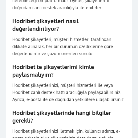
iletebileceği bir platformdur. Üyeler, şikayetlerini
doğrudan canlı destek aracılığıyla iletebilirler.
Hodribet şikayetleri nasıl
değerlendiriliyor?
Hodribet şikayetleri, müşteri hizmetleri tarafından
dikkate alınarak, her bir durumun özelliklerine göre
değerlendirilir ve çözüm önerileri sunulur.
Hodribet’te şikayetlerimi kimle
paylaşmalıyım?
Hodribet şikayetlerinizi, müşteri hizmetleri ile veya
Hodribet canlı destek hattı aracılığıyla paylaşabilirsiniz.
Ayrıca, e-posta ile de doğrudan yetkililere ulaşabilirsiniz.
Hodribet şikayetlerinde hangi bilgiler
gerekli?
Hodribet şikayetlerinizi iletmek için, kullanıcı adınızı, e-