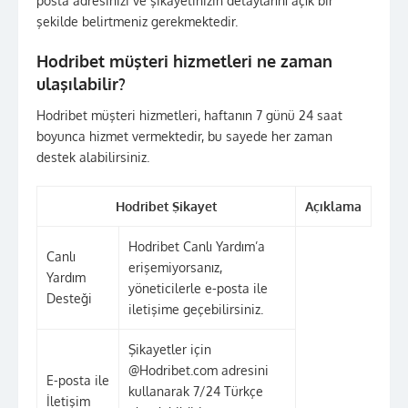
posta adresinizi ve şikayetinizin detaylarını açık bir
şekilde belirtmeniz gerekmektedir.
Hodribet müşteri hizmetleri ne zaman
ulaşılabilir?
Hodribet müşteri hizmetleri, haftanın 7 günü 24 saat
boyunca hizmet vermektedir, bu sayede her zaman
destek alabilirsiniz.
Hodribet Şikayet
Açıklama
Hodribet Canlı Yardım’a
Canlı
erişemiyorsanız,
Yardım
yöneticilerle e-posta ile
Desteği
iletişime geçebilirsiniz.
Şikayetler için
@Hodribet.com adresini
E-posta ile
kullanarak 7/24 Türkçe
İletişim