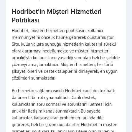
Hodribet’in Müşteri Hizmetleri
Politikası
Hodribet, müşteri hizmetleri politikasını kullanıcı
memnuniyetini öncelik haline getirerek oluşturmuştur.
Site, kullanıcılara sunduğu hizmetlerin kalitesini sürekli
olarak artırmayı hedeflemekte ve müşteri hizmetleri
aracılığıyla kullanıcıların yaşadığı sorunları hızlı bir şekilde
çözmeyi amaçlamaktadır. Müşteri hizmetleri, her türlü
şikayet, öneri ve destek taleplerini dinleyerek, en uygun
çözümleri sunmaktadır.
Bu hizmetin sağlanmasında Hodribet canlı destek hattı
da önemli bir rol oynamaktadır. Canlı destek,
kullanıcıların soru sorması ve sorunlarını iletmesi için
anlık bir iletişim kanalı sunmaktadır. Bu sayede
kullanıcılar, karşılaştıkları problemleri anında dile
getirerek, hızlı bir çözüm bulabilirler. Hodribet’in müşteri
hizmetleri politikası, kullanıcıların siteye olan güvenini