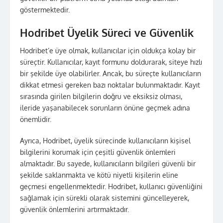
göstermektedir.
Hodribet Üyelik Süreci ve Güvenlik
Hodribet’e üye olmak, kullanıcılar için oldukça kolay bir
süreçtir. Kullanıcılar, kayıt formunu doldurarak, siteye hızlı
bir şekilde üye olabilirler. Ancak, bu süreçte kullanıcıların
dikkat etmesi gereken bazı noktalar bulunmaktadır. Kayıt
sırasında girilen bilgilerin doğru ve eksiksiz olması,
ileride yaşanabilecek sorunların önüne geçmek adına
önemlidir.
Ayrıca, Hodribet, üyelik sürecinde kullanıcıların kişisel
bilgilerini korumak için çeşitli güvenlik önlemleri
almaktadır. Bu sayede, kullanıcıların bilgileri güvenli bir
şekilde saklanmakta ve kötü niyetli kişilerin eline
geçmesi engellenmektedir. Hodribet, kullanıcı güvenliğini
sağlamak için sürekli olarak sistemini güncelleyerek,
güvenlik önlemlerini artırmaktadır.