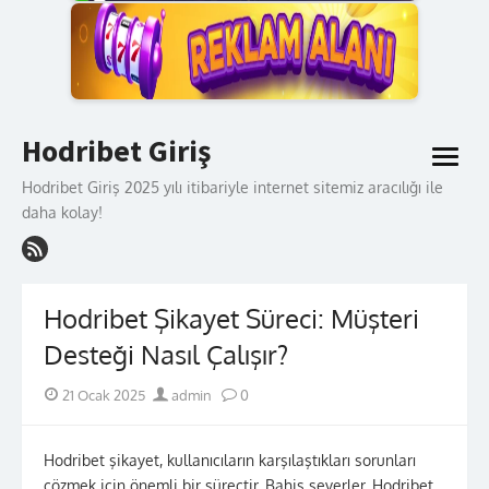
Skip
Hodribet Giriş
to
open
content
menu
Hodribet Giriş 2025 yılı itibariyle internet sitemiz aracılığı ile
daha kolay!
Hodribet Şikayet Süreci: Müşteri
Desteği Nasıl Çalışır?
Posted
Author
21 Ocak 2025
admin
0
on
Hodribet şikayet, kullanıcıların karşılaştıkları sorunları
çözmek için önemli bir süreçtir. Bahis severler, Hodribet