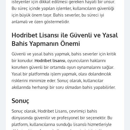
isteyenler için dikkat edilmesi gereken hayati bir unsur.
Bu süreç içinde yapılan işlemler, kullanıcıların güvenliği
için büyük önem taşır. Bahis severler, bu süreci iyi
anlamalı ve özen göstermelidir.
Hodribet Lisansı ile Güvenli ve Yasal
Bahis Yapmanın Önemi
Güvenli ve yasal bahis yapmak, bahis severler için kritik
bir konudur.
Hodribet lisansı
, oyuncuların haklarını
korurken güvenli bir ortamda oyun oynamalarını sağlar.
Yasal bir platformda işlem yapmak, olası dolandırıcılık
risklerini minimize eder. Sonuç olarak, kullanıcılar
akıllarında herhangi bir soru olmadan bahis yapabilirler.
Sonuç
Sonuç olarak, Hodribet Lisans, çevrimiçi bahis
dünyasında güvenilir ve profesyonel bir seçenektir. Bu
platform, kullanıcılarına sunduğu lisanslı hizmetleriyle