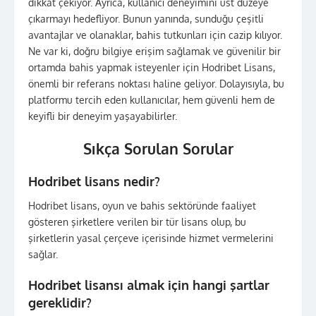
dikkat çekiyor. Ayrıca, kullanıcı deneyimini üst düzeye
çıkarmayı hedefliyor. Bunun yanında, sunduğu çeşitli
avantajlar ve olanaklar, bahis tutkunları için cazip kılıyor.
Ne var ki, doğru bilgiye erişim sağlamak ve güvenilir bir
ortamda bahis yapmak isteyenler için Hodribet Lisans,
önemli bir referans noktası haline geliyor. Dolayısıyla, bu
platformu tercih eden kullanıcılar, hem güvenli hem de
keyifli bir deneyim yaşayabilirler.
Sıkça Sorulan Sorular
Hodribet lisans nedir?
Hodribet lisans, oyun ve bahis sektöründe faaliyet
gösteren şirketlere verilen bir tür lisans olup, bu
şirketlerin yasal çerçeve içerisinde hizmet vermelerini
sağlar.
Hodribet lisansı almak için hangi şartlar
gereklidir?