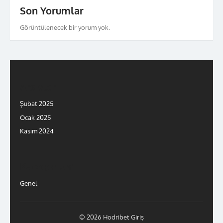
Son Yorumlar
Görüntülenecek bir yorum yok.
Arşivler
Şubat 2025
Ocak 2025
Kasım 2024
Kategoriler
Genel
© 2026 Hodribet Giriş